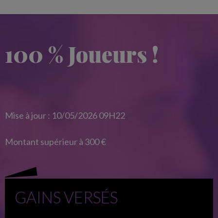
100 % Joueurs !
Mise à jour :
10/05/2026 09H22
Montant supérieur à 300 €
GAINS VERSÉS