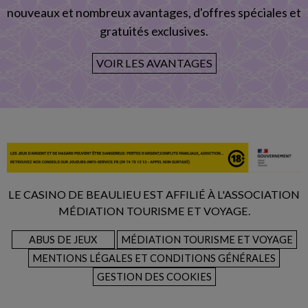
nouveaux et nombreux avantages, d'offres spéciales et
gratuités exclusives.
VOIR LES AVANTAGES
LE CASINO DE BEAULIEU EST AFFILIÉ À L'ASSOCIATION
MÉDIATION TOURISME ET VOYAGE.
ABUS DE JEUX
MÉDIATION TOURISME ET VOYAGE
MENTIONS LÉGALES ET CONDITIONS GÉNÉRALES
GESTION DES COOKIES