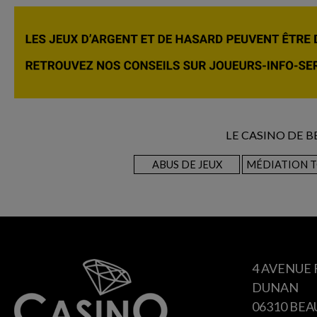
LE CASINO DE B
ABUS DE JEUX
MÉDIATION T
4 AVENUE
DUNAN
06310 BEA