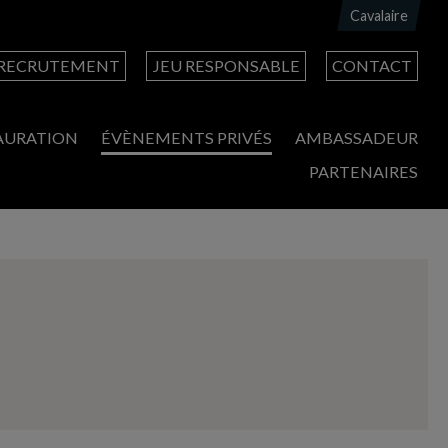
Cavalaire
RECRUTEMENT
JEU RESPONSABLE
CONTACT
AURATION
ÉVÈNEMENTS PRIVÉS
AMBASSADEUR
PARTENAIRES