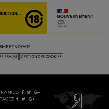
ISME ET VOYAGE.
GÉNÉRALES
GESTION DES COOKIES
VEZ-NOUS
TAGEZ