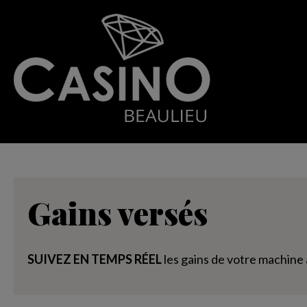
Gains versés
SUIVEZ EN TEMPS RÉEL
les gains de votre machine 