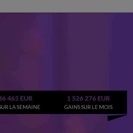
86 465 EUR
1 526 276 EUR
SUR LA SEMAINE
GAINS SUR LE MOIS