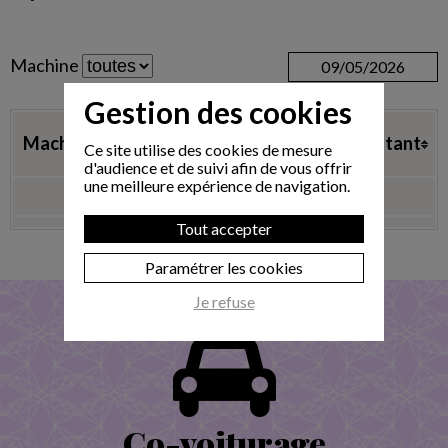
Machine
09/05/2026
Gestion des cookies
Type de
Machine
Date
Montant
Ce site utilise des cookies de mesure
paiement
d'audience et de suivi afin de vous offrir
une meilleure expérience de navigation.
Aucun paiement
Tout accepter
Paramétrer les cookies
Je refuse
Co-voiturage