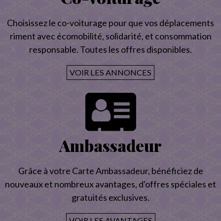
Choisissez le co-voiturage pour que vos déplacements
riment avec écomobilité, solidarité, et consommation
responsable. Toutes les offres disponibles.
VOIR LES ANNONCES
Ambassadeur
Grâce à votre Carte Ambassadeur, bénéficiez de
nouveaux et nombreux avantages, d'offres spéciales et
gratuités exclusives.
VOIR LES AVANTAGES