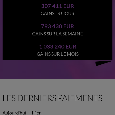
307 411 EUR
GAINS DU JOUR
793 430 EUR
GAINS SUR LA SEMAINE
1 033 240 EUR
GAINS SUR LE MOIS
LES DERNIERS PAIEMENTS
Aujourd'hui
Hier