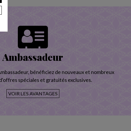
Ambassadeur
Ambassadeur, bénéficiez de nouveaux et nombreux
'offres spéciales et gratuités exclusives.
VOIR LES AVANTAGES