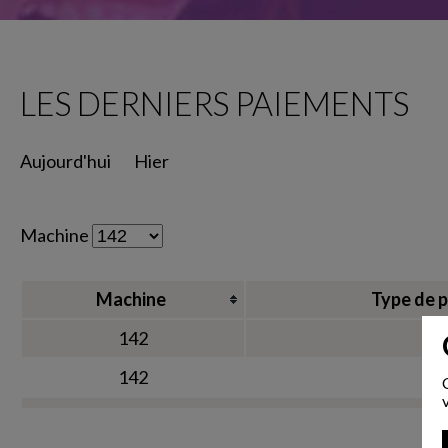
LES DERNIERS PAIEMENTS
Aujourd'hui
Hier
Machine
Machine
Type de 
142
TI
142
TI