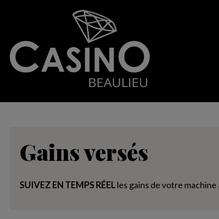
Gains versés
SUIVEZ EN TEMPS RÉEL
les gains de votre machine 