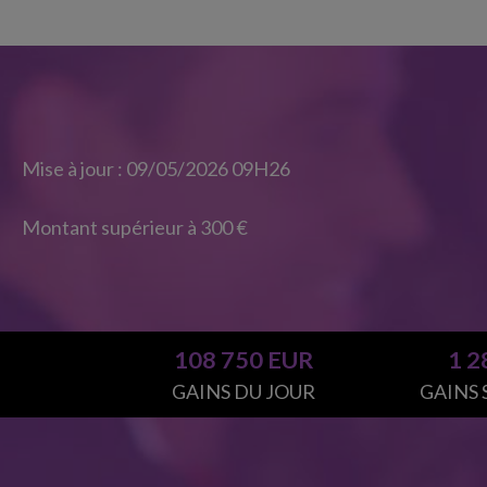
Mise à jour :
09/05/2026 09H26
Montant supérieur à 300 €
108 750 EUR
1 2
GAINS DU JOUR
GAINS 