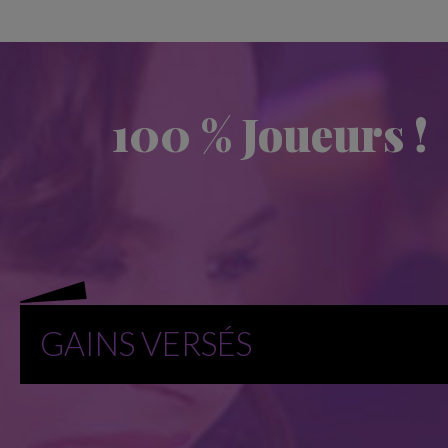
100 % Joueurs !
GAINS VERSÉS