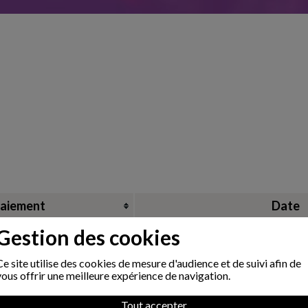
paiement
Date
TO
Gestion des cookies
08/05/2026 1
TO
08/05/2026 2
Ce site utilise des cookies de mesure d'audience et de suivi afin de
vous offrir une meilleure expérience de navigation.
Tout accepter