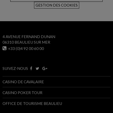
GESTION DES COOKIES
4 AVENUE FERNAND DUNAN
06310 BEAULIEU SUR MER
+33 (0)4 92 00 60 00
SUIVEZ-NOUS
CASINO DE CAVALAIRE
CASINO POKER TOUR
OFFICE DE TOURISME BEAULIEU