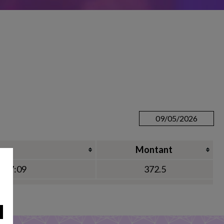
09/05/2026
Montant
0:27:09
372.5