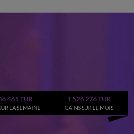
86 465 EUR
1 526 276 EUR
SUR LA SEMAINE
GAINS SUR LE MOIS