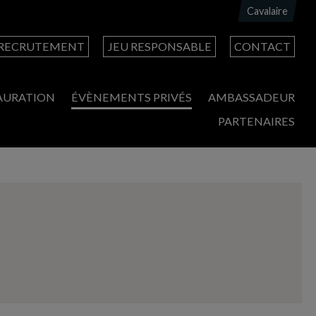
Cavalaire
RECRUTEMENT
JEU RESPONSABLE
CONTACT
AURATION
ÉVÈNEMENTS PRIVÉS
AMBASSADEUR
PARTENAIRES