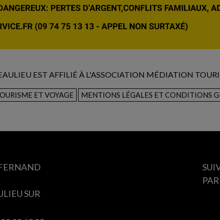
EAULIEU EST AFFILIÉ À L'ASSOCIATION MÉDIATION TOUR
OURISME ET VOYAGE
MENTIONS LÉGALES ET CONDITIONS 
 FERNAND
SUI
PAR
ULIEU SUR