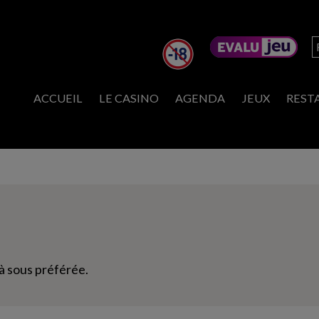
ACCUEIL
LE CASINO
AGENDA
JEUX
REST
à sous préférée.