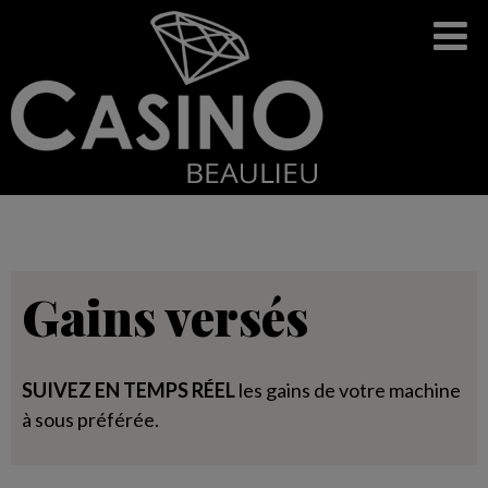
Gains versés
SUIVEZ EN TEMPS RÉEL
les gains de votre machine
à sous préférée.