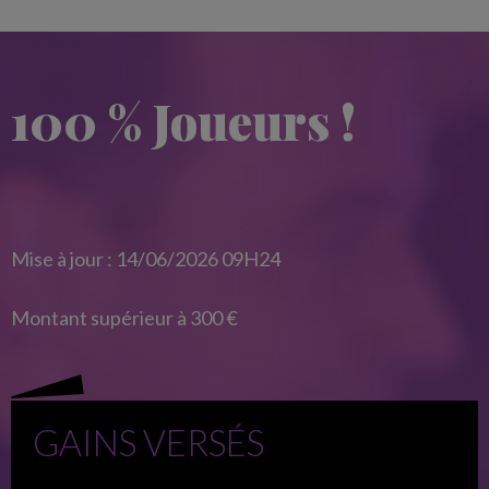
100 % Joueurs !
Mise à jour :
14/06/2026 09H24
Montant supérieur à 300 €
GAINS VERSÉS