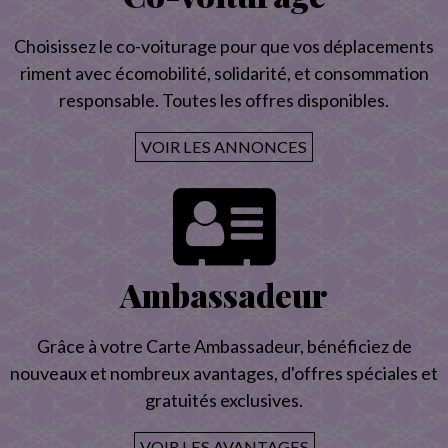
Choisissez le co-voiturage pour que vos déplacements
riment avec écomobilité, solidarité, et consommation
responsable. Toutes les offres disponibles.
VOIR LES ANNONCES
Ambassadeur
Grâce à votre Carte Ambassadeur, bénéficiez de
nouveaux et nombreux avantages, d'offres spéciales et
gratuités exclusives.
VOIR LES AVANTAGES