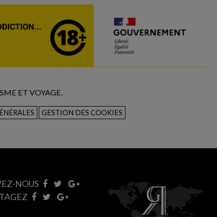
ISME ET VOYAGE.
GÉNÉRALES
GESTION DES COOKIES
VEZ-NOUS
TAGEZ