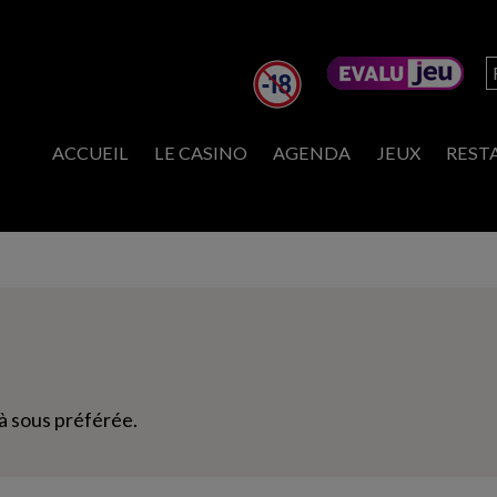
ACCUEIL
LE CASINO
AGENDA
JEUX
REST
à sous préférée.