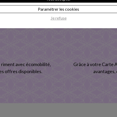
Paramétrer les cookies
Je refuse
 riment avec écomobilité,
Grâce à votre Carte 
s offres disponibles.
avantages, d