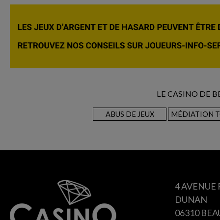
LE CASINO DE B
ABUS DE JEUX
MÉDIATION T
4 AVENUE
DUNAN
06310 BEA