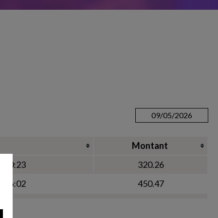
09/05/2026
Montant
4:20:23
320.26
2:16:02
450.47