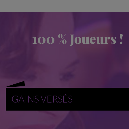
100 % Joueurs !
GAINS VERSÉS