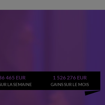
86 465 EUR
1 526 276 EUR
SUR LA SEMAINE
GAINS SUR LE MOIS