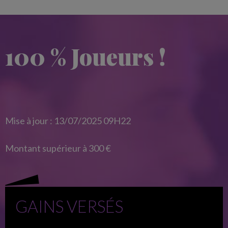
100 % Joueurs !
Mise à jour :
13/07/2025 09H22
Montant supérieur à 300 €
GAINS VERSÉS