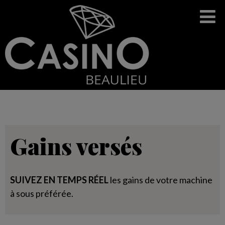
Gains versés
SUIVEZ EN TEMPS RÉEL
les gains de votre machine
à sous préférée.