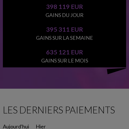
398 119 EUR
GAINS DU JOUR
395 311 EUR
GAINS SUR LA SEMAINE
635 121 EUR
GAINS SUR LE MOIS
LES DERNIERS PAIEMENTS
Aujourd'hui
Hier