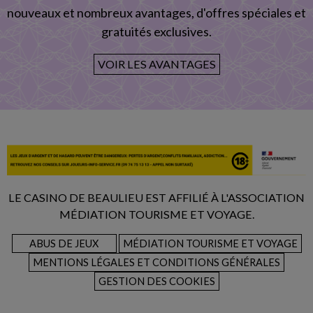
nouveaux et nombreux avantages, d'offres spéciales et
gratuités exclusives.
VOIR LES AVANTAGES
LE CASINO DE BEAULIEU EST AFFILIÉ À L'ASSOCIATION
MÉDIATION TOURISME ET VOYAGE.
ABUS DE JEUX
MÉDIATION TOURISME ET VOYAGE
MENTIONS LÉGALES ET CONDITIONS GÉNÉRALES
GESTION DES COOKIES