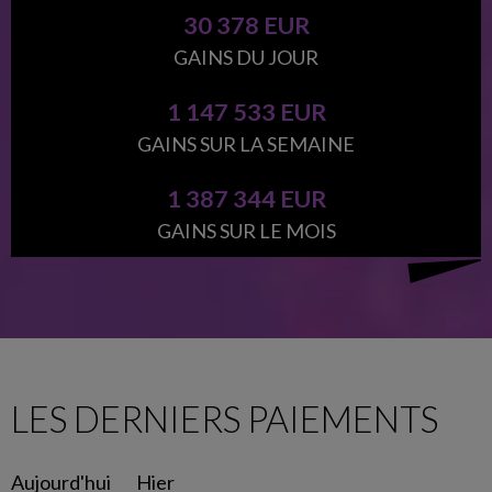
30 378 EUR
GAINS DU JOUR
1 147 533 EUR
GAINS SUR LA SEMAINE
1 387 344 EUR
GAINS SUR LE MOIS
LES DERNIERS PAIEMENTS
Aujourd'hui
Hier