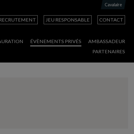
Cavalaire
RECRUTEMENT
JEU RESPONSABLE
CONTACT
AURATION
ÉVÈNEMENTS PRIVÉS
AMBASSADEUR
PARTENAIRES