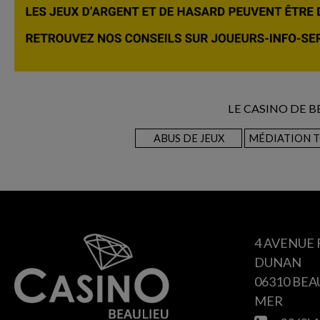
LE CASINO DE B
ABUS DE JEUX
MÉDIATION T
4 AVENUE
DUNAN
06310 BEA
MER