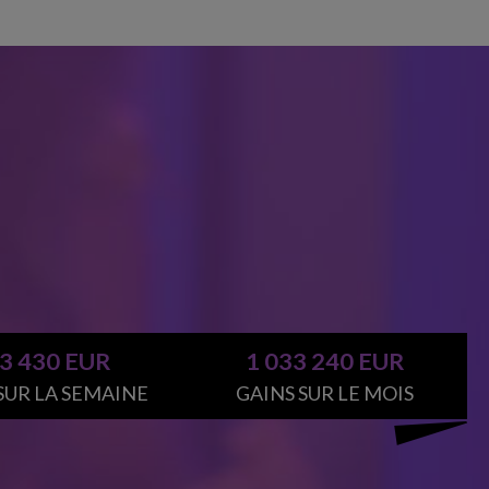
3 430 EUR
1 033 240 EUR
SUR LA SEMAINE
GAINS SUR LE MOIS