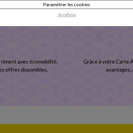
Paramétrer les cookies
Je refuse
 riment avec écomobilité,
Grâce à votre Carte 
s offres disponibles.
avantages, d