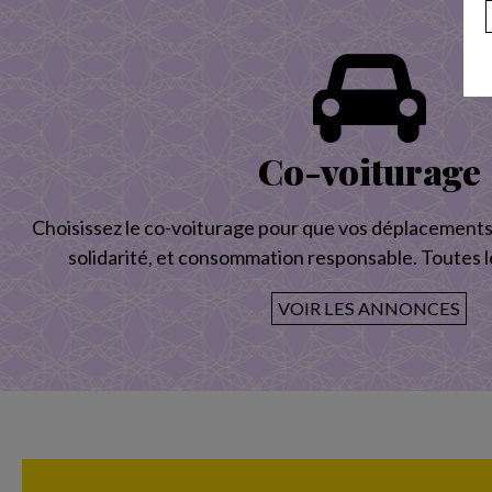
Co-voiturage
Choisissez le co-voiturage pour que vos déplacements
solidarité, et consommation responsable. Toutes le
VOIR LES ANNONCES