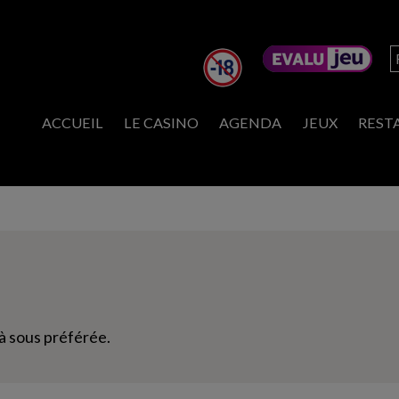
ACCUEIL
LE CASINO
AGENDA
JEUX
REST
à sous préférée.