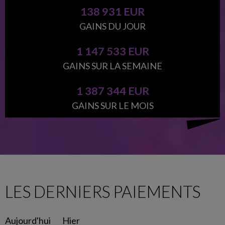
138 931 EUR
GAINS DU JOUR
1 147 533 EUR
GAINS SUR LA SEMAINE
1 387 344 EUR
GAINS SUR LE MOIS
LES DERNIERS PAIEMENTS
Aujourd'hui
Hier