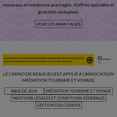
nouveaux et nombreux avantages, d'offres spéciales et
gratuités exclusives.
VOIR LES AVANTAGES
LE CASINO DE BEAULIEU EST AFFILIÉ À L'ASSOCIATION
MÉDIATION TOURISME ET VOYAGE.
ABUS DE JEUX
MÉDIATION TOURISME ET VOYAGE
MENTIONS LÉGALES ET CONDITIONS GÉNÉRALES
GESTION DES COOKIES