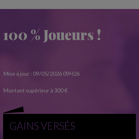
100 % Joueurs !
Mise à jour :
09/05/2026 09H26
Montant supérieur à 300 €
GAINS VERSÉS