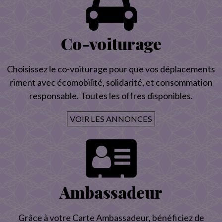
Co-voiturage
Choisissez le co-voiturage pour que vos déplacements
riment avec écomobilité, solidarité, et consommation
responsable. Toutes les offres disponibles.
VOIR LES ANNONCES
Ambassadeur
Grâce à votre Carte Ambassadeur, bénéficiez de