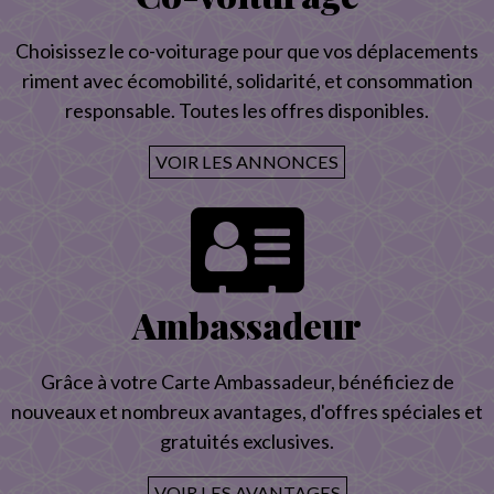
Choisissez le co-voiturage pour que vos déplacements
riment avec écomobilité, solidarité, et consommation
responsable. Toutes les offres disponibles.
VOIR LES ANNONCES
Ambassadeur
Grâce à votre Carte Ambassadeur, bénéficiez de
nouveaux et nombreux avantages, d'offres spéciales et
gratuités exclusives.
VOIR LES AVANTAGES