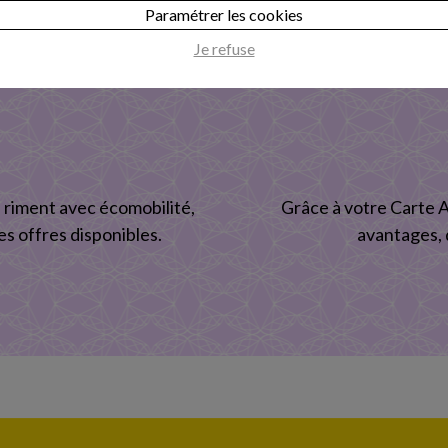
Paramétrer les cookies
Je refuse
 riment avec écomobilité,
Grâce à votre Carte 
s offres disponibles.
avantages, d