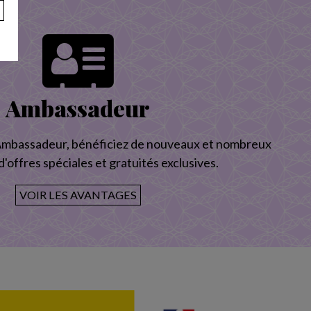
Ambassadeur
Ambassadeur, bénéficiez de nouveaux et nombreux
'offres spéciales et gratuités exclusives.
VOIR LES AVANTAGES