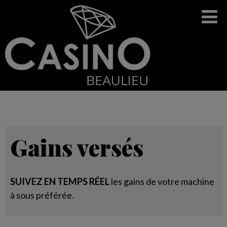
Gains versés
SUIVEZ EN TEMPS RÉEL
les gains de votre machine
à sous préférée.