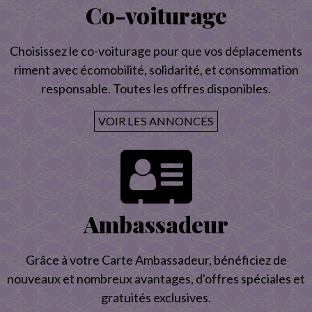
Co-voiturage
Choisissez le co-voiturage pour que vos déplacements
riment avec écomobilité, solidarité, et consommation
responsable. Toutes les offres disponibles.
VOIR LES ANNONCES
Ambassadeur
Grâce à votre Carte Ambassadeur, bénéficiez de
nouveaux et nombreux avantages, d'offres spéciales et
gratuités exclusives.