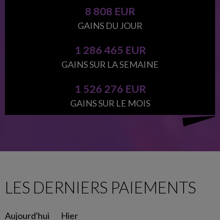
8 808 EUR
GAINS DU JOUR
1 286 465 EUR
GAINS SUR LA SEMAINE
1 526 276 EUR
GAINS SUR LE MOIS
LES DERNIERS PAIEMENTS
Aujourd'hui
Hier