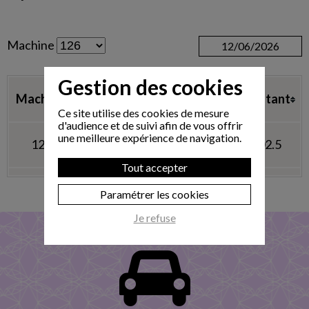
Machine
12/06/2026
Gestion des cookies
Type de
Machine
Date
Montant
paiement
Ce site utilise des cookies de mesure
d'audience et de suivi afin de vous offrir
12/06/2026
une meilleure expérience de navigation.
126
TITO
302.5
16:08:30
Tout accepter
Paramétrer les cookies
Je refuse