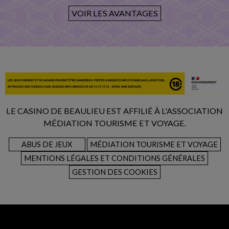
VOIR LES AVANTAGES
LE CASINO DE BEAULIEU EST AFFILIÉ À L'ASSOCIATION
MÉDIATION TOURISME ET VOYAGE.
ABUS DE JEUX
MÉDIATION TOURISME ET VOYAGE
MENTIONS LÉGALES ET CONDITIONS GÉNÉRALES
GESTION DES COOKIES