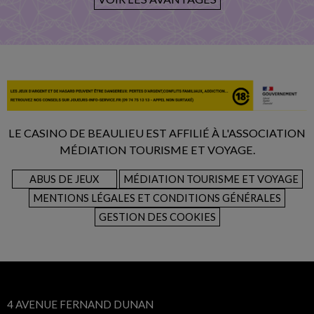
LE CASINO DE BEAULIEU EST AFFILIÉ À L'ASSOCIATION
MÉDIATION TOURISME ET VOYAGE.
ABUS DE JEUX
MÉDIATION TOURISME ET VOYAGE
MENTIONS LÉGALES ET CONDITIONS GÉNÉRALES
GESTION DES COOKIES
4 AVENUE FERNAND DUNAN