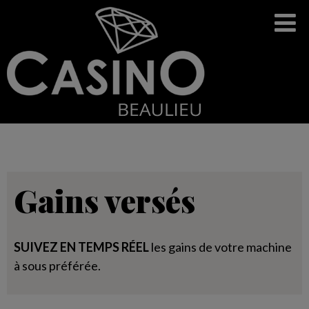
Gains versés
SUIVEZ EN TEMPS RÉEL
les gains de votre machine
à sous préférée.