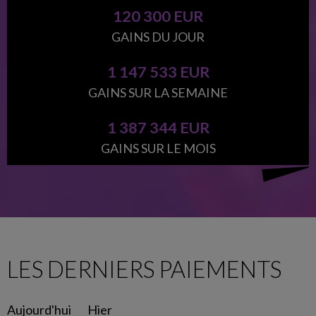
120 300 EUR
GAINS DU JOUR
1 147 533 EUR
GAINS SUR LA SEMAINE
1 387 344 EUR
GAINS SUR LE MOIS
LES DERNIERS PAIEMENTS
Aujourd'hui
Hier