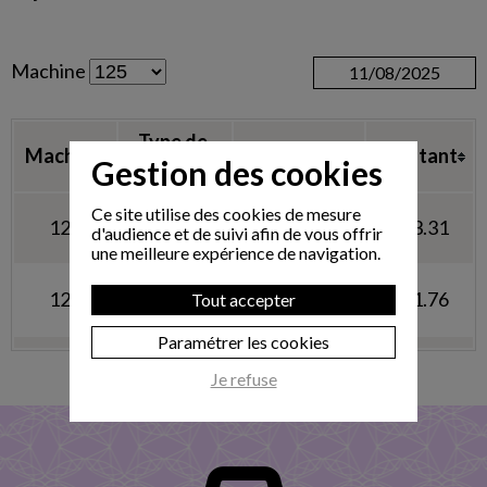
Machine
11/08/2025
Type de
Machine
Date
Montant
Gestion des cookies
paiement
11/08/2025
Ce site utilise des cookies de mesure
125
TITO
503.31
d'audience et de suivi afin de vous offrir
21:19:06
une meilleure expérience de navigation.
12/08/2025
125
TITO
301.76
Tout accepter
01:40:39
Paramétrer les cookies
Je refuse