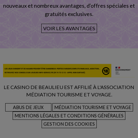
nouveaux et nombreux avantages, d'offres spéciales et
gratuités exclusives.
VOIR LES AVANTAGES
LE CASINO DE BEAULIEU EST AFFILIÉ À L'ASSOCIATION
MÉDIATION TOURISME ET VOYAGE.
ABUS DE JEUX
MÉDIATION TOURISME ET VOYAGE
MENTIONS LÉGALES ET CONDITIONS GÉNÉRALES
GESTION DES COOKIES