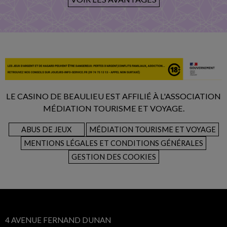
LE CASINO DE BEAULIEU EST AFFILIÉ À L'ASSOCIATION
MÉDIATION TOURISME ET VOYAGE.
ABUS DE JEUX
MÉDIATION TOURISME ET VOYAGE
MENTIONS LÉGALES ET CONDITIONS GÉNÉRALES
GESTION DES COOKIES
4 AVENUE FERNAND DUNAN