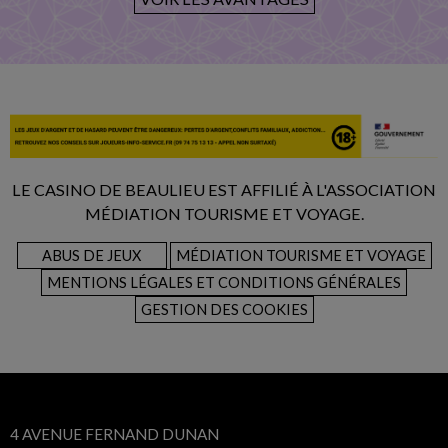
LE CASINO DE BEAULIEU EST AFFILIÉ À L'ASSOCIATION
MÉDIATION TOURISME ET VOYAGE.
ABUS DE JEUX
MÉDIATION TOURISME ET VOYAGE
MENTIONS LÉGALES ET CONDITIONS GÉNÉRALES
GESTION DES COOKIES
4 AVENUE FERNAND DUNAN