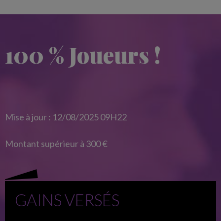
100 % Joueurs !
Mise à jour :
12/08/2025 09H22
Montant supérieur à 300 €
GAINS VERSÉS