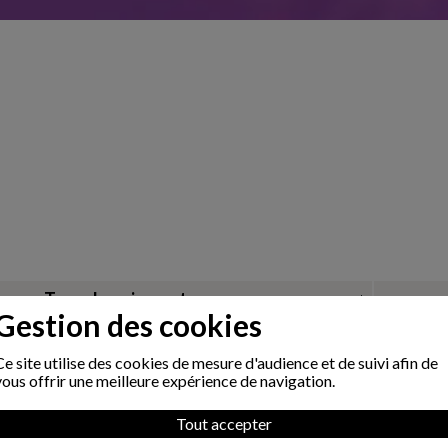
Type de paiement
Gestion des cookies
Aucun paiement
Ce site utilise des cookies de mesure d'audience et de suivi afin de
vous offrir une meilleure expérience de navigation.
Tout accepter