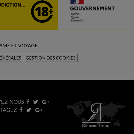
ISME ET VOYAGE.
GÉNÉRALES
GESTION DES COOKIES
VEZ-NOUS
TAGEZ