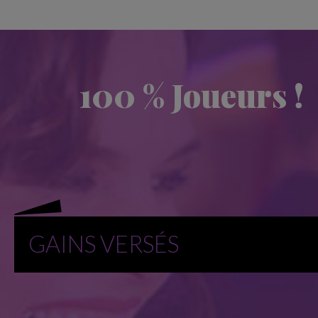
100 % Joueurs !
GAINS VERSÉS