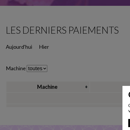
LES DERNIERS PAIEMENTS
Aujourd'hui
Hier
Machine
Machine