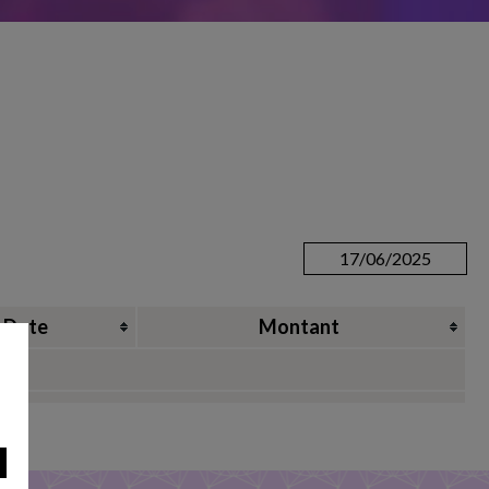
17/06/2025
Date
Montant