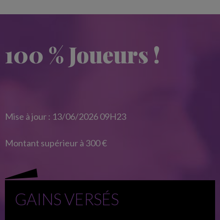
100 % Joueurs !
Mise à jour :
13/06/2026 09H23
Montant supérieur à 300 €
GAINS VERSÉS