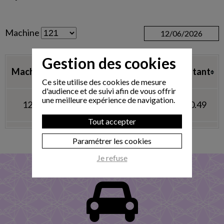
Machine
12/06/2026
Gestion des cookies
Type de
Machine
Date
Montant
paiement
Ce site utilise des cookies de mesure
d'audience et de suivi afin de vous offrir
12/06/2026
une meilleure expérience de navigation.
121
TITO
400.49
23:34:15
Tout accepter
Paramétrer les cookies
Je refuse