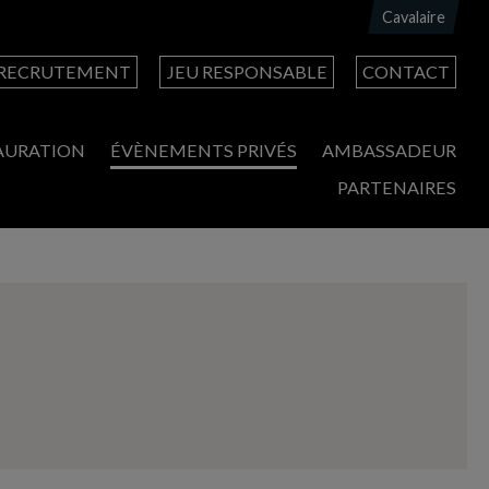
Cavalaire
RECRUTEMENT
JEU RESPONSABLE
CONTACT
AURATION
ÉVÈNEMENTS PRIVÉS
AMBASSADEUR
PARTENAIRES