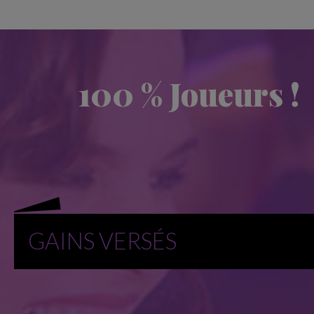
100 % Joueurs !
GAINS VERSÉS