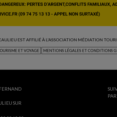
EAULIEU EST AFFILIÉ À L'ASSOCIATION MÉDIATION TOUR
OURISME ET VOYAGE
MENTIONS LÉGALES ET CONDITIONS 
 FERNAND
SUI
PAR
ULIEU SUR