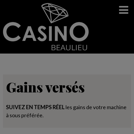
Gains versés
SUIVEZ EN TEMPS RÉEL
les gains de votre machine
à sous préférée.