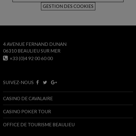
GESTION DES COOKIES
4 AVENUE FERNAND DUNAN
06310 BEAULIEU SUR MER
+33 (0)4 92 00 60 00
SUIVEZ-NOUS
CASINO DE CAVALAIRE
CASINO POKER TOUR
OFFICE DE TOURISME BEAULIEU