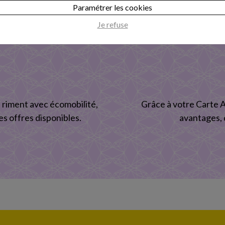
Paramétrer les cookies
Je refuse
 riment avec écomobilité,
Grâce à votre Carte 
s offres disponibles.
avantages, d