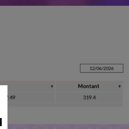
12/06/2026
Montant
6:37:49
319.4