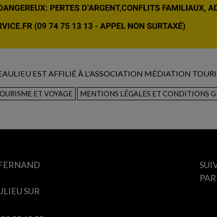
EAULIEU EST AFFILIÉ À L'ASSOCIATION MÉDIATION TOUR
OURISME ET VOYAGE
MENTIONS LÉGALES ET CONDITIONS 
 FERNAND
SUI
PAR
ULIEU SUR