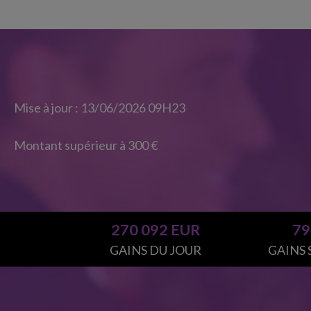
Mise à jour :
13/06/2026 09H23
Montant supérieur à 300 €
270 092 EUR
79
GAINS DU JOUR
GAINS 