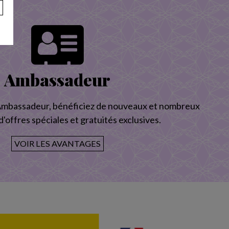
Ambassadeur
Ambassadeur, bénéficiez de nouveaux et nombreux
'offres spéciales et gratuités exclusives.
VOIR LES AVANTAGES