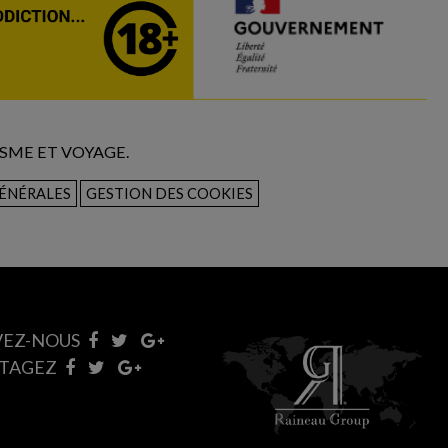
ISME ET VOYAGE.
GÉNÉRALES
GESTION DES COOKIES
VEZ-NOUS
TAGEZ