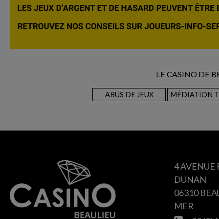
LE CASINO DE B
ABUS DE JEUX
MÉDIATION T
4 AVENUE
DUNAN
06310 BEA
MER