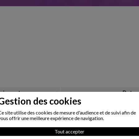
paiement
Date
Gestion des cookies
TO
12/06/2026 1
Ce site utilise des cookies de mesure d'audience et de suivi afin de
vous offrir une meilleure expérience de navigation.
Tout accepter