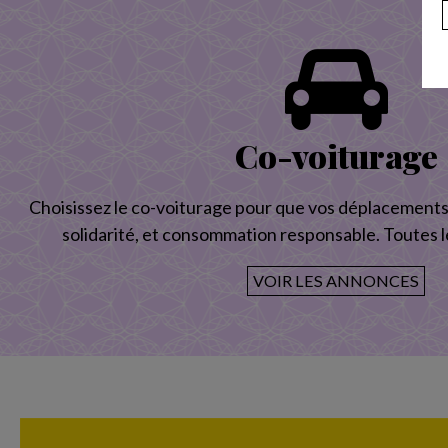
Co-voiturage
Choisissez le co-voiturage pour que vos déplacements
solidarité, et consommation responsable. Toutes le
VOIR LES ANNONCES