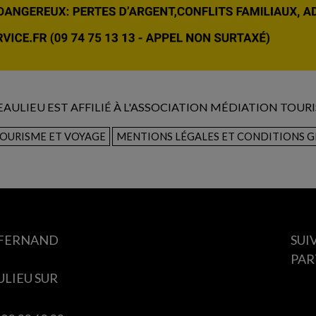
EAULIEU EST AFFILIÉ À L'ASSOCIATION MÉDIATION TOUR
OURISME ET VOYAGE
MENTIONS LÉGALES ET CONDITIONS 
 FERNAND
SUI
PAR
ULIEU SUR