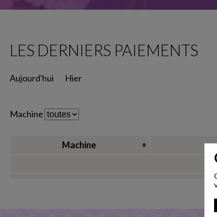
LES DERNIERS PAIEMENTS
Aujourd'hui
Hier
Machine
Machine