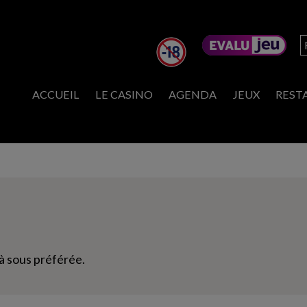
ACCUEIL
LE CASINO
AGENDA
JEUX
REST
à sous préférée.