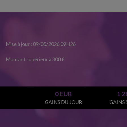
Mise à jour :
09/05/2026 09H26
Montant supérieur à 300 €
0 EUR
1 2
GAINS DU JOUR
GAINS 