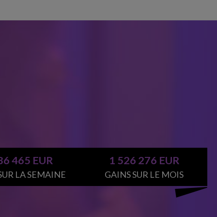
86 465 EUR
1 526 276 EUR
SUR LA SEMAINE
GAINS SUR LE MOIS