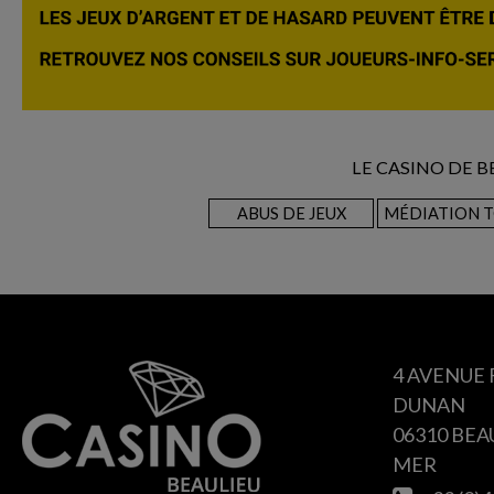
LE CASINO DE B
ABUS DE JEUX
MÉDIATION T
4 AVENUE
DUNAN
06310 BEA
MER