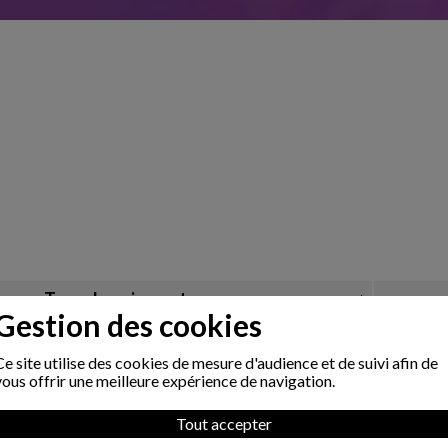
Type de paiement
Gestion des cookies
Aucun paiement
Ce site utilise des cookies de mesure d'audience et de suivi afin de
vous offrir une meilleure expérience de navigation.
Tout accepter