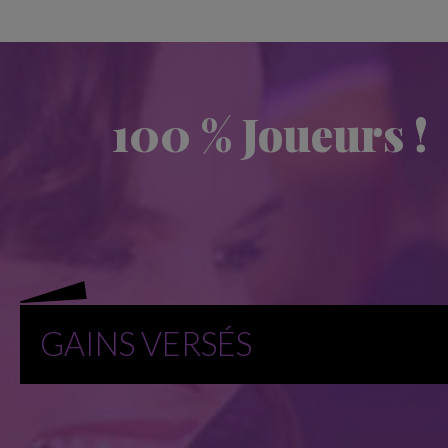
100 % Joueurs !
GAINS VERSÉS