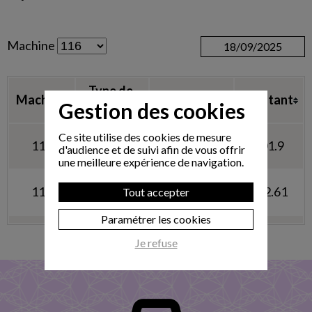
Machine
18/09/2025
Type de
Machine
Date
Montant
Gestion des cookies
paiement
19/09/2025
Ce site utilise des cookies de mesure
116
TITO
301.9
d'audience et de suivi afin de vous offrir
00:28:08
une meilleure expérience de navigation.
19/09/2025
116
TITO
942.61
Tout accepter
00:40:22
Paramétrer les cookies
Je refuse