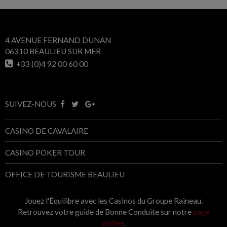
4 AVENUE FERNAND DUNAN
06310 BEAULIEU SUR MER
+33 (0)4 92 00 60 00
SUIVEZ-NOUS
CASINO DE CAVALAIRE
CASINO POKER TOUR
OFFICE DE TOURISME BEAULIEU
Jouez l'Équilibre avec les Casinos du Groupe Raineau.
Retrouvez votre guide de Bonne Conduite sur notre
page
dédiée
.