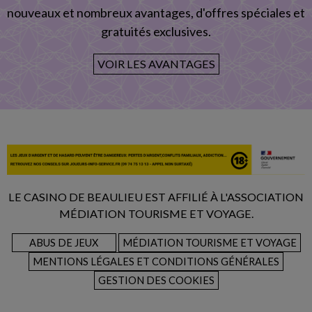
nouveaux et nombreux avantages, d'offres spéciales et
gratuités exclusives.
VOIR LES AVANTAGES
LE CASINO DE BEAULIEU EST AFFILIÉ À L'ASSOCIATION
MÉDIATION TOURISME ET VOYAGE.
ABUS DE JEUX
MÉDIATION TOURISME ET VOYAGE
MENTIONS LÉGALES ET CONDITIONS GÉNÉRALES
GESTION DES COOKIES