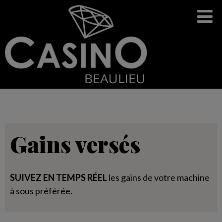
Gains versés
SUIVEZ EN TEMPS RÉEL
les gains de votre machine
à sous préférée.