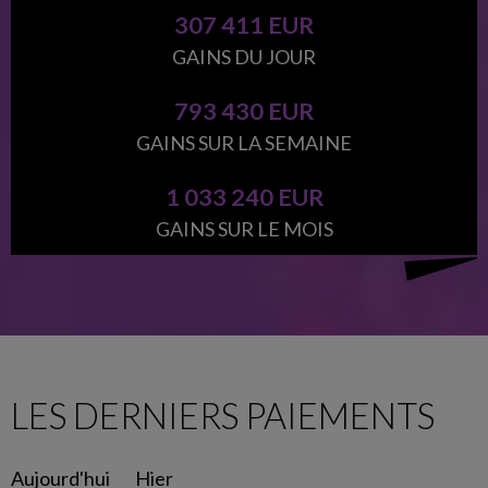
307 411 EUR
GAINS DU JOUR
793 430 EUR
GAINS SUR LA SEMAINE
1 033 240 EUR
GAINS SUR LE MOIS
LES DERNIERS PAIEMENTS
Aujourd'hui
Hier