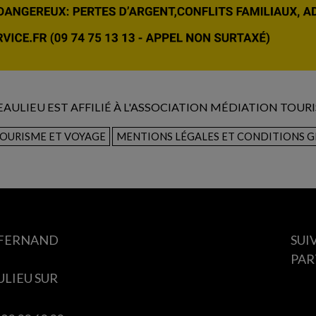
EAULIEU EST AFFILIÉ À L'ASSOCIATION MÉDIATION TOUR
OURISME ET VOYAGE
MENTIONS LÉGALES ET CONDITIONS 
 FERNAND
SUI
PAR
ULIEU SUR