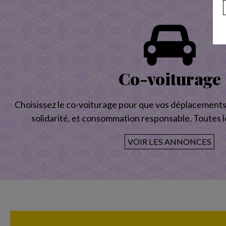
Co-voiturage
Choisissez le co-voiturage pour que vos déplacements
solidarité, et consommation responsable. Toutes le
VOIR LES ANNONCES