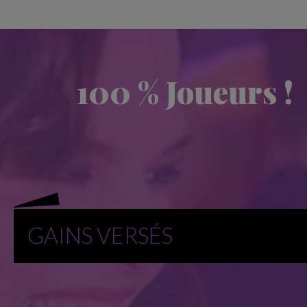
100 % Joueurs !
GAINS VERSÉS