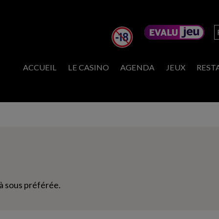
ACCUEIL
LE CASINO
AGENDA
JEUX
REST
à sous préférée.