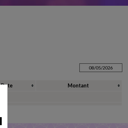
08/05/2026
Date
Montant