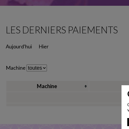
LES DERNIERS PAIEMENTS
Aujourd'hui
Hier
Machine
Machine