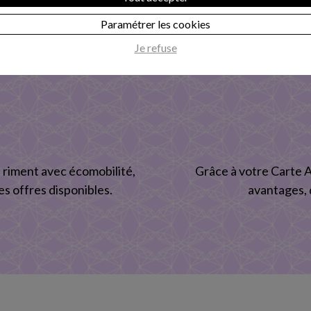
Paramétrer les cookies
Je refuse
 riment avec écomobilité,
Grâce à votre Carte 
s offres disponibles.
avantages, d