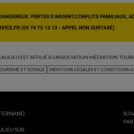
EAULIEU EST AFFILIÉ À L'ASSOCIATION MÉDIATION TOUR
OURISME ET VOYAGE
MENTIONS LÉGALES ET CONDITIONS 
 FERNAND
SUI
PAR
ULIEU SUR