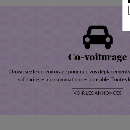
Co-voiturage
Choisissez le co-voiturage pour que vos déplacements
solidarité, et consommation responsable. Toutes le
VOIR LES ANNONCES