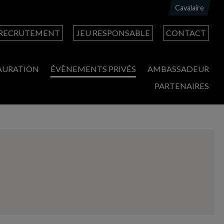
Cavalaire
RECRUTEMENT
JEU RESPONSABLE
CONTACT
AURATION
ÉVÈNEMENTS PRIVÉS
AMBASSADEUR
PARTENAIRES