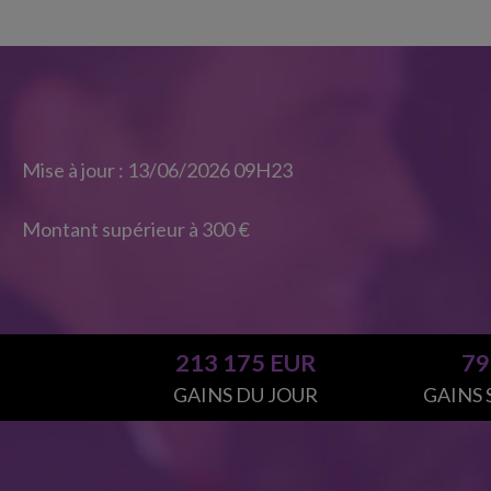
Mise à jour :
13/06/2026 09H23
Montant supérieur à 300 €
213 175 EUR
79
GAINS DU JOUR
GAINS 