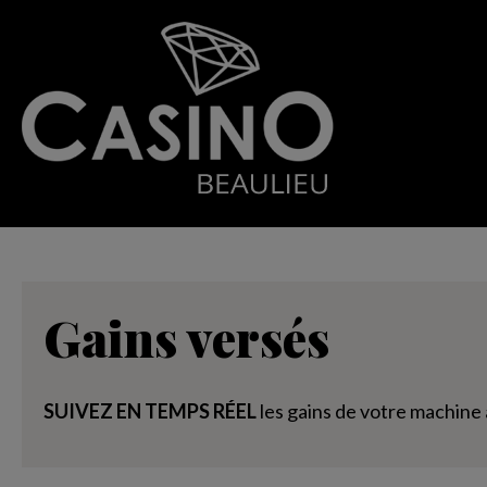
Gains versés
SUIVEZ EN TEMPS RÉEL
les gains de votre machine 