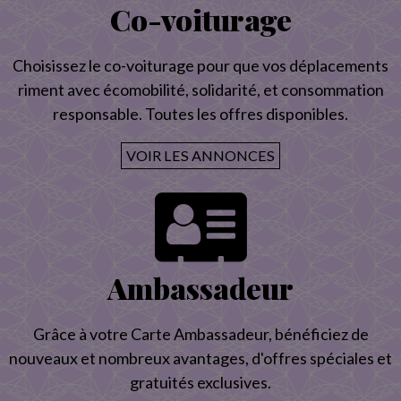
Co-voiturage
Choisissez le co-voiturage pour que vos déplacements
riment avec écomobilité, solidarité, et consommation
responsable. Toutes les offres disponibles.
VOIR LES ANNONCES
Ambassadeur
Grâce à votre Carte Ambassadeur, bénéficiez de
nouveaux et nombreux avantages, d'offres spéciales et
gratuités exclusives.