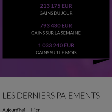
213 175 EUR
GAINS DU JOUR
793 430 EUR
GAINS SUR LA SEMAINE
1 033 240 EUR
GAINS SUR LE MOIS
LES DERNIERS PAIEMENTS
Aujourd'hui
Hier