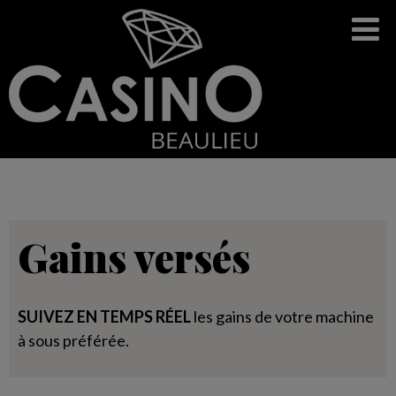
Gains versés
SUIVEZ EN TEMPS RÉEL
les gains de votre machine
à sous préférée.