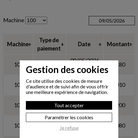
Machine
09/05/2026
Type de
Machine
Date
Montant
paiement
09/05/2026
100
TITO
1180
Gestion des cookies
23:38:31
10/05/2026
Ce site utilise des cookies de mesure
100
TITO
1010
d'audience et de suivi afin de vous offrir
00:01:33
une meilleure expérience de navigation.
10/05/2026
100
TITO
1200
Tout accepter
00:06:23
Paramétrer les cookies
10/05/2026
100
TITO
1080
Je refuse
00:22:05