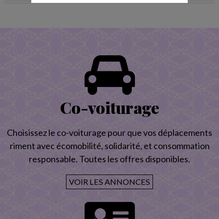
Co-voiturage
Choisissez le co-voiturage pour que vos déplacements
riment avec écomobilité, solidarité, et consommation
responsable. Toutes les offres disponibles.
VOIR LES ANNONCES