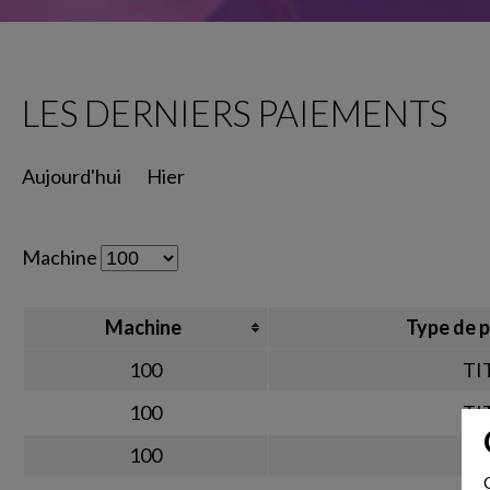
LES DERNIERS PAIEMENTS
Aujourd'hui
Hier
Machine
Machine
Type de 
100
TI
100
TI
100
TI