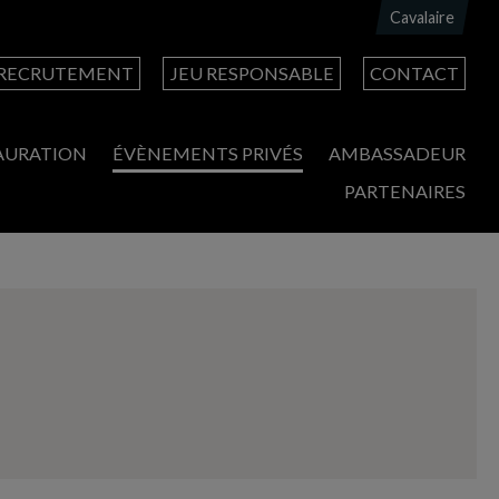
Cavalaire
RECRUTEMENT
JEU RESPONSABLE
CONTACT
AURATION
ÉVÈNEMENTS PRIVÉS
AMBASSADEUR
PARTENAIRES