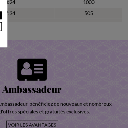
3:03:24
1000
2:57:34
505
Ambassadeur
Ambassadeur, bénéficiez de nouveaux et nombreux
'offres spéciales et gratuités exclusives.
VOIR LES AVANTAGES