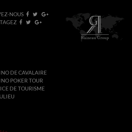
VEZ-NOUS
TAGEZ
INO DE CAVALAIRE
INO POKER TOUR
ICE DE TOURISME
ULIEU