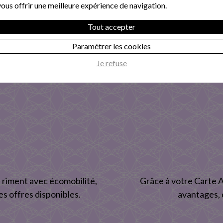
TO
08/05/2026 2
vous offrir une meilleure expérience de navigation.
TO
09/05/2026 0
Tout accepter
Paramétrer les cookies
Je refuse
 riment avec écomobilité,
Grâce à votre Carte 
s offres disponibles.
avantages, d