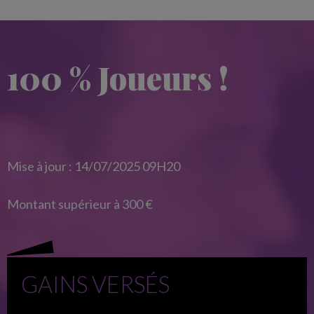
100 % Joueurs !
Mise à jour :
14/07/2025 09H20
Montant supérieur à 300 €
GAINS VERSÉS