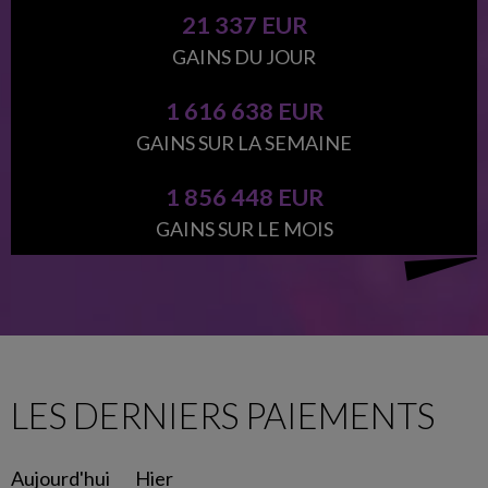
21 337 EUR
GAINS DU JOUR
1 616 638 EUR
GAINS SUR LA SEMAINE
1 856 448 EUR
GAINS SUR LE MOIS
LES DERNIERS PAIEMENTS
Aujourd'hui
Hier