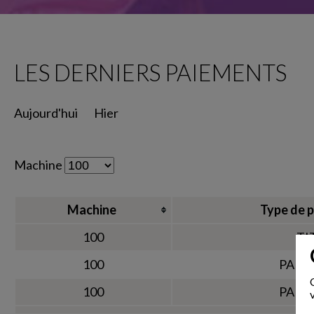
LES DERNIERS PAIEMENTS
Aujourd'hui
Hier
Machine
Machine
Type de 
100
TI
100
PAIE
100
PAIE