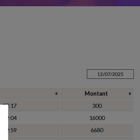
12/07/2025
Montant
6:27:17
300
2:09:04
16000
2:09:59
6680