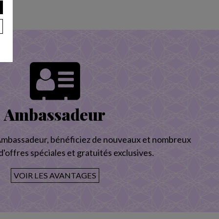
Ambassadeur
Ambassadeur, bénéficiez de nouveaux et nombreux
'offres spéciales et gratuités exclusives.
VOIR LES AVANTAGES