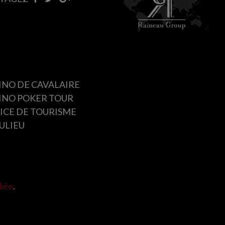
INO DE CAVALAIRE
INO POKER TOUR
ICE DE TOURISME
ULIEU
iée
.