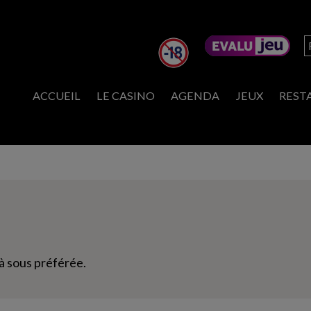
ACCUEIL
LE CASINO
AGENDA
JEUX
REST
à sous préférée.