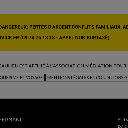
EAULIEU EST AFFILIÉ À L'ASSOCIATION MÉDIATION TOUR
OURISME ET VOYAGE
MENTIONS LÉGALES ET CONDITIONS 
 FERNAND
SUI
PAR