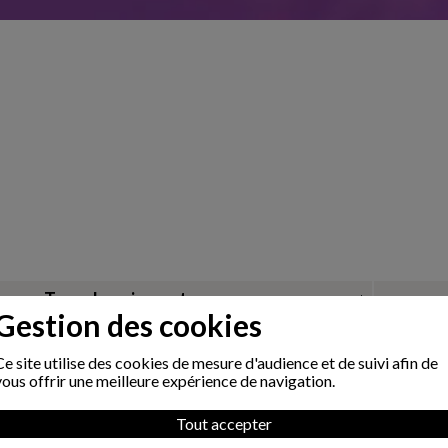
Type de paiement
Gestion des cookies
Aucun paiement
Ce site utilise des cookies de mesure d'audience et de suivi afin de
vous offrir une meilleure expérience de navigation.
Tout accepter