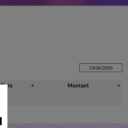
13/06/2026
Date
Montant