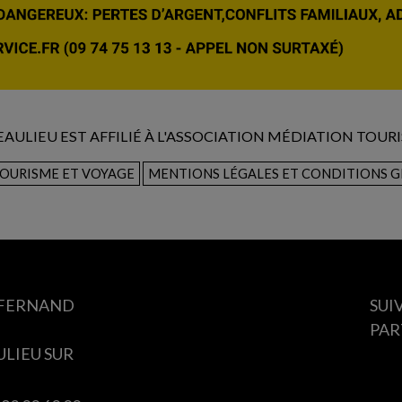
EAULIEU EST AFFILIÉ À L'ASSOCIATION MÉDIATION TOUR
OURISME ET VOYAGE
MENTIONS LÉGALES ET CONDITIONS 
 FERNAND
SUI
PAR
ULIEU SUR