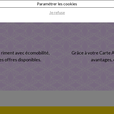
Paramétrer les cookies
Je refuse
 riment avec écomobilité,
Grâce à votre Carte 
s offres disponibles.
avantages, d