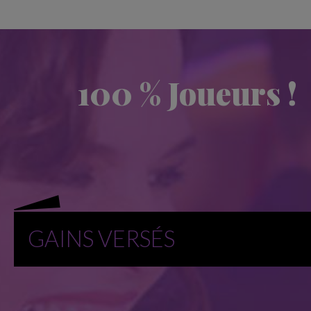
100 % Joueurs !
GAINS VERSÉS